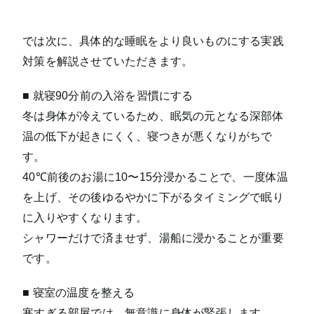
では次に、具体的な睡眠をより良いものにする実践
対策を解説させていただきます。
■ 就寝90分前の入浴を習慣にする
冬は身体が冷えているため、眠気の元となる深部体
温の低下が起きにくく、寝つきが悪くなりがちで
す。
40℃前後のお湯に10〜15分浸かることで、一度体温
を上げ、その後ゆるやかに下がるタイミングで眠り
に入りやすくなります。
シャワーだけで済ませず、湯船に浸かることが重要
です。
■ 寝室の温度を整える
寒すぎる部屋では、無意識に身体が緊張します。